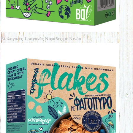
Βιολογικές Τραγανές Νιφάδες με Κινόα