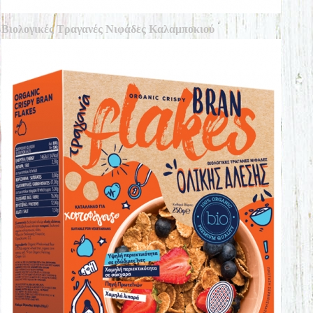
Βιολογικές Τραγανές Νιφάδες Καλαμποκιού