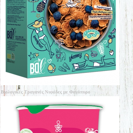
Βιολογικές Τραγανές Νιφάδες με Φαγόπυρο