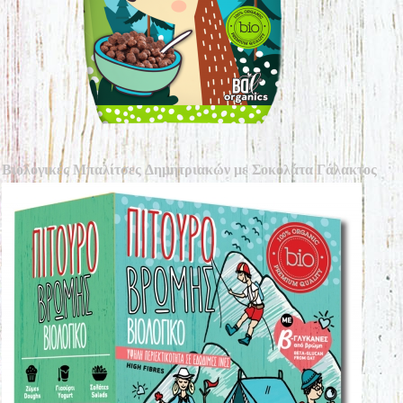
Βιολογικές Μπαλίτσες Δημητριακών με Σοκολάτα Γάλακτος