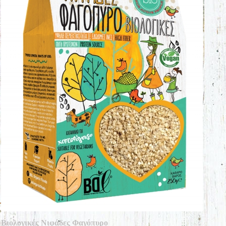
Βιολογικές Νιφάδες Φαγόπυρο