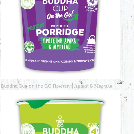
Buddha Cup on the GO Πρωτεϊνη Αρακά & Μύρτιλο