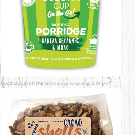
Buddha Cup on the GO Κανέλα Κεϋλάνης & Μήλο