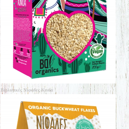
Βιολογικές Νιφάδες Κινόα