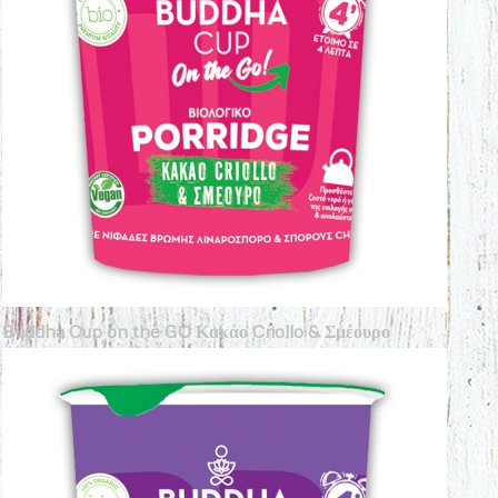
Buddha Cup on the GO Κακάο Criollo & Σμέουρο