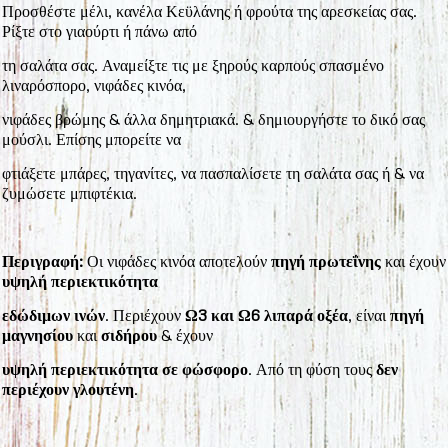
Προσθέστε μέλι, κανέλα Κεϋλάνης ή φρούτα της αρεσκείας σας.
Ρίξτε στο γιαούρτι ή πάνω από
τη σαλάτα σας. Αναμείξτε τις με ξηρούς καρπούς σπασμένο
λιναρόσπορο, νιφάδες κινόα,
νιφάδες βρώμης & άλλα δημητριακά. & δημιουργήστε το δικό σας
μούσλι. Επίσης μπορείτε να
φτιάξετε μπάρες, τηγανίτες, να πασπαλίσετε τη σαλάτα σας ή & να
ζυμώσετε μπιφτέκια.
Περιγραφή:
Οι νιφάδες κινόα αποτελούν
πηγή πρωτεΐνης
και έχουν
υψηλή περιεκτικότητα
εδώδιμων ινών
. Περιέχουν
Ω3 και Ω6 λιπαρά οξέα
, είναι
πηγή
μαγνησίου
και
σιδήρου
& έχουν
υψηλή περιεκτικότητα σε φώσφορο
. Από τη φύση τους
δεν
περιέχουν γλουτένη
.