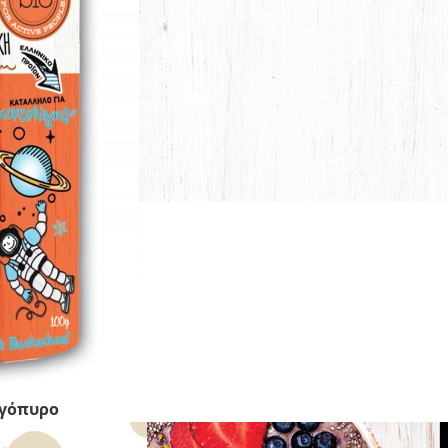
αγόπυρο