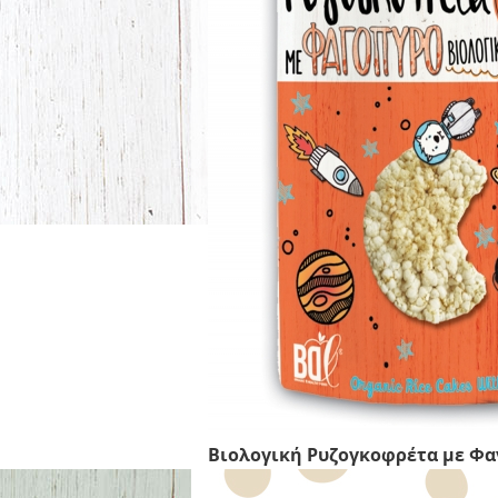
Βιολογική Ρυζογκοφρέτα με Φ