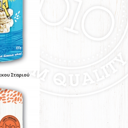
κκου Σταριού