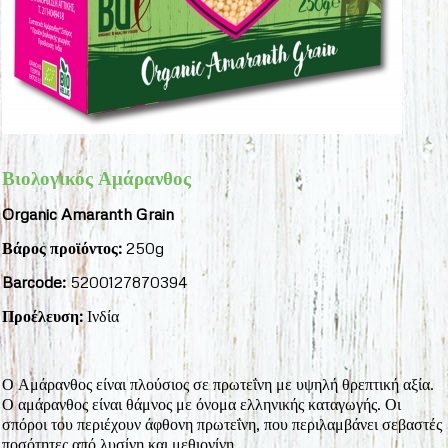
Βιολογικός Αμάρανθος
Organic Amaranth Grain
Βάρος προϊόντος:
250g
Barcode:
5200127870394
Προέλευση:
Ινδία
Ο Αμάρανθος είναι πλούσιος σε πρωτεΐνη με υψηλή θρεπτική αξία.
Ο αμάρανθος είναι θάμνος με όνομα ελληνικής καταγωγής. Οι
σπόροι του περιέχουν άφθονη πρωτεΐνη, που περιλαμβάνει σεβαστές
ποσότητες από λυσίνη και μεθιονίνη.