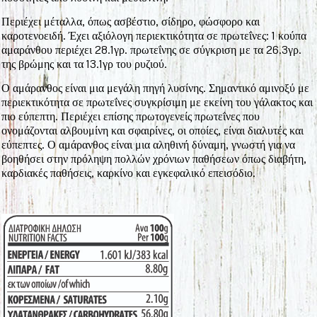
Περιέχει μέταλλα, όπως ασβέστιο, σίδηρο, φώσφορο και
καροτενοειδή. Έχει αξιόλογη περιεκτικότητα σε πρωτεΐνες: 1 κούπα
αμαράνθου περιέχει 28.1γρ. πρωτεΐνης σε σύγκριση με τα 26.3γρ.
της βρώμης και τα 13.1γρ του ρυζιού.
Ο αμάρανθος είναι μια μεγάλη πηγή λυσίνης. Σημαντικό αμινοξύ με
περιεκτικότητα σε πρωτεΐνες συγκρίσιμη με εκείνη του γάλακτος και
πιο εύπεπτη. Περιέχει επίσης πρωτογενείς πρωτεΐνες που
ονομάζονται αλβουμίνη και σφαιρίνες, οι οποίες, είναι διαλυτές και
εύπεπτες. Ο αμάρανθος είναι μια αληθινή δύναμη, γνωστή για να
βοηθήσει στην πρόληψη πολλών χρόνιων παθήσεων όπως διαβήτη,
καρδιακές παθήσεις, καρκίνο και εγκεφαλικό επεισόδιο.