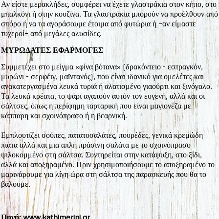
Αν είστε μερακλήδες, συμφέρει να έχετε γλαστράκια στον κήπο, στο
μπαλκόνι ή στην κουζίνα. Τα γλαστράκια μπορούν να προέλθουν από
σπόρο ή να τα αγοράσουμε έτοιμα από φυτώρια ή –αν είμαστε
τυχεροί– από μεγάλες αλυσίδες.
ΜΥΡΩΔΑΤΕΣ ΕΦΑΡΜΟΓΕΣ
Συμμετέχει στο μείγμα «φίνα βότανα» (δρακόντειο - εστραγκόν,
μυρώνι - σερφέιγ, μαϊντανός), που είναι ιδανικό για ομελέτες και
ανακατεργασμένα λευκά τυριά ή αλατισμένο γιαούρτι και ξινόγαλο.
Τα λευκά κρέατα, το ψάρι αγαπούν αυτόν τον ευγενή, αλλά και οι
σάλτσες, όπως η περίφημη ταρταρική που είναι μαγιονέζα με
κάππαρη και σχοινόπρασο ή η βεαρνική.
Εμπλουτίζει σούπες, πατατοσαλάτες, πουρέδες, γενικά κρεμώδη
πιάτα αλλά και μια απλή πράσινη σαλάτα με το σχοινόπρασο
ψιλοκομμένο στη σάλτσα. Συντηρείται στην κατάψυξη, στο ξίδι,
αλλά και αποξηραμένο. Πριν χρησιμοποιήσουμε το αποξηραμένο το
μαρινάρουμε για λίγη ώρα στη σάλτσα της παρασκευής που θα το
βάλουμε.
Πηγή:
www.kathimerini.gr