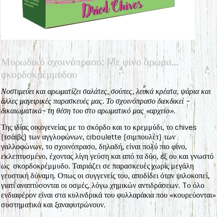
Μυρωδικό σχοινόπρασο: Mε φίνο άρωμα...
σκορδοκρέμμυδου
Νοστιμεύει και αρωματίζει σαλάτες, σούπες, λευκά κρέατα, ψάρια και
άλλες μαγειρικές παρασκευές μας. Το σχοινόπρασο διεκδικεί –
δικαιωματικά– τη θέση του στο αρωματικό μας «αρχείο».
Της ιδίας οικογενείας με το σκόρδο και το κρεμμύδι, το chives
(τσάιβς) των αγγλοφώνων, ciboulette (σιμπουλέτ) των
γαλλοφώνων, το σχοινόπρασο, δηλαδή, είναι πολύ πιο φίνο,
εκλεπτυσμένο, έχοντας λίγη γεύση και από τα δύο, εξ ου και γνωστό
ως σκορδοκρέμμυδο. Ταιριάζει σε παρασκευές χωρίς μεγάλη
γευστική δύναμη. Οπως οι συγγενείς του, αποδίδει όταν ψιλοκοπεί,
γιατί αναπτύσονται οι οσμές, λόγω χημικών αντιδράσεων. Tο όλο
ενδιαφέρον είναι στα κυλινδρικά του φυλλαράκια που «κουρεύονται»
συστηματικά και ξαναφυτρώνουν.